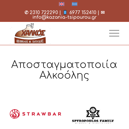
✆
2310 722290
|
6977 152410
| ✉
info@kazania-tsipourou.gr
Αποσταγματοποιία
Αλκοόλης