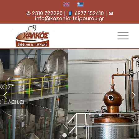
✆
2310 722290
|
6977 152410
| ✉
info@kazania-tsipourou.gr
Next