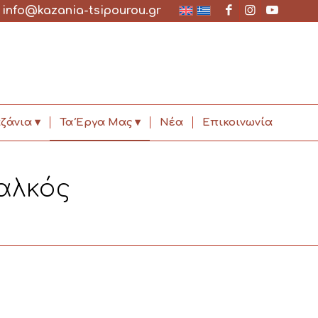
✉
info@kazania-tsipourou.gr
ζάνια
Τα Έργα Μας
Νέα
Επικοινωνία
αλκός