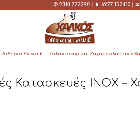
✆
2310 722290
| 📱
6977 152410
| 
Αιθέρια Έλαια
Γαλακτοκομικά-Ζαχαροπλαστικά Κα
κές Κατασκευές ΙΝΟΧ – Χ