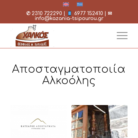
✆
2310 722290
|
6977 152410
| ✉
info@kazania-tsipourou.gr
Αποσταγματοποιία
Αλκοόλης