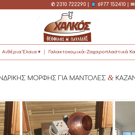
✆
2310 722290
|
6977 152410
| 
Αιθέρια Έλαια
Γαλακτοκομικά-Ζαχαροπλαστικά Κα
&
ΙΝΔΡΙΚΗΣ ΜΟΡΦΗΣ ΓΙΑ ΜΑΝΤΟΛΕΣ
ΚΑΖΑΝ