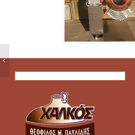
Gresense,
Μεσημέρι Χαλκιδική